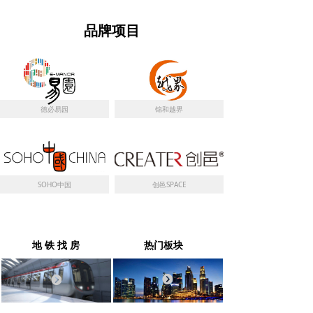
品牌项目
德必易园
锦和越界
SOHO中国
创邑SPACE
地 铁 找 房
热门板块
뀹
뀹