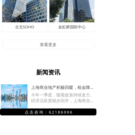
古北SOHO
金虹桥国际中心
查看更多
新闻资讯
上海商业地产积极回暖，租金降幅收窄，大宗交易亮眼
今年一季度，随着政策持续发力、
经济活跃度稳步回升，上海商业地
产市场迎来积极回暖，为全年奠定
良好开局。多家商业地产机构相继
点 击 咨 询 ： 6 2 1 8 6 9 9 6
发布2026年第一季度上海房地产市
“沪七条”新政首周末效果显著
场的报告显示，上海投资市场交易
2月25日上海“沪七条”新政重磅落
情绪回暖，写字楼、零售物业及仓
地，从限购松绑、公积金贷款额度
储物流等板块市场活跃度提升。第