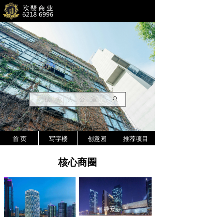
ꄙ
首 页
写字楼
创意园
推荐项目
核心商圈
静安寺