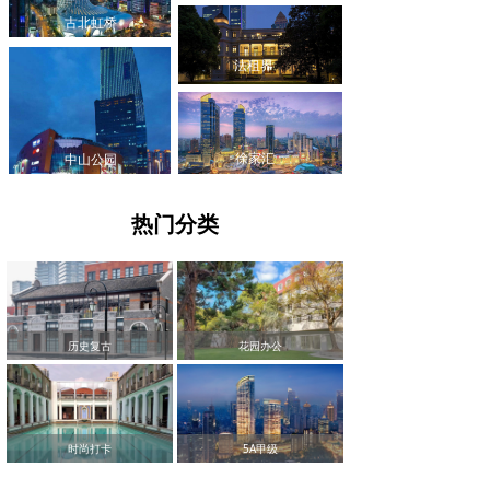
古北虹桥
法租界
徐家汇
中山公园
热门分类
历史复古
花园办公
时尚打卡
5A甲级