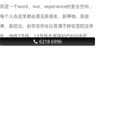
而是一个work、live、experience的复合空间，
每个人在这里都会遇见新朋友、新事物、新故
事、新想法。创享塔所在位置属于静安普陀交界
处，地铁7号线、13号线长寿路站约650米距
6218 6996
끅
离，出行便捷。物业公司：上海际华创意产业有
限公司】
行 业 资 讯
上海商业地产积极回暖，租金降幅收窄，大宗交易亮眼
今年一季度，随着政策持续发
力、经济活跃度稳步回升，上海
商业地产市场迎来积极回暖，为
全年奠定良好开局。多家商业地
产机构相继发布2026年第一季度
“沪七条”新政首周末效果显著
上海房地产市场的报告显示，上
2月25日上海“沪七条”新政重磅落
海投资市场交易情绪回暖，写字