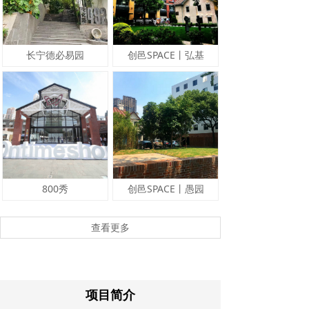
长宁德必易园
创邑SPACE丨弘基
800秀
创邑SPACE丨愚园
查看更多
项目简介