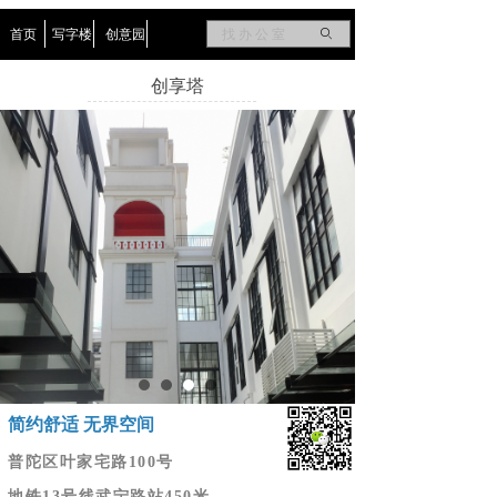
首页
写字楼
创意园
ꄙ
创享塔
简约舒适 无界空间
普陀区叶家宅路100号
地铁13号线武宁路站450米