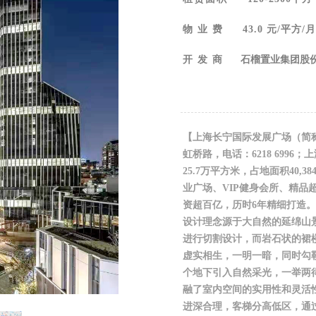
物 业 费
43.0 元/平方/月
开 发 商
石榴置业集团股份
【上海长宁国际发展广场（简称 I
虹桥路，电话：6218 699
25.7万平方米，占地面积40
业广场、VIP健身会所、精品
资超百亿，历时6年精细打造。
设计理念源于大自然的延绵山
进行切割设计，而岩石状的裙
虚实相生，一明一暗，同时勾
个地下引入自然采光，一举两得。
融了室内空间的实用性和灵活
进深合理，客梯分高低区，通