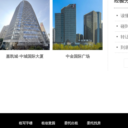
经验
넷
读
넷
碰
넷
转
넷
到
嘉凯城·中城国际大厦
中金国际广场
租写字楼
租创意园
委托出租
委托找房