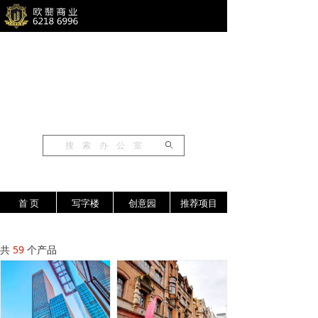
ꄙ
首 页
写字楼
创意园
推荐项目
共
59
个产品