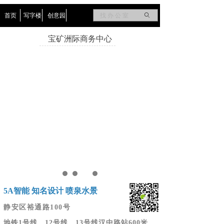
首页
写字楼
创意园
ꄙ
宝矿洲际商务中心
5A智能 知名设计 喷泉水景
静安区裕通路100号
地铁1号线、12号线、13号线汉中路站600米