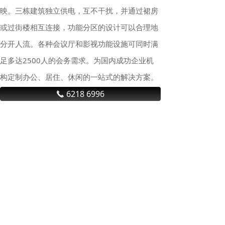
映。三栋建筑独立供电，互不干扰，并通过裙房
或过街楼相互连接，功能分区的设计可以合理地
分开人流。各种会议厅和影视功能设施可同时满
足多达2500人的会务需求。为国内成功企业机
构定制办公、居住、休闲的一站式的解决方案。
旨在打造多功能、高智能、低碳型、国际化的绿
6218 6996
끅
色建筑，显著提升苏州河以北地区的形象和层
次，成为汉中路板块的新地标。】
行 业 资 讯
上海商业地产积极回暖，租金降幅收窄，大宗交易亮眼
今年一季度，随着政策持续发
力、经济活跃度稳步回升，上海
商业地产市场迎来积极回暖，为