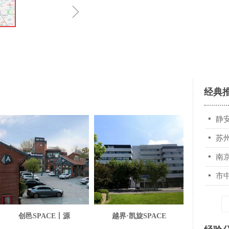
ꁇ
经典
넷
静
넷
苏
넷
南
넷
市
创邑SPACE丨源
越界·凯旋SPACE