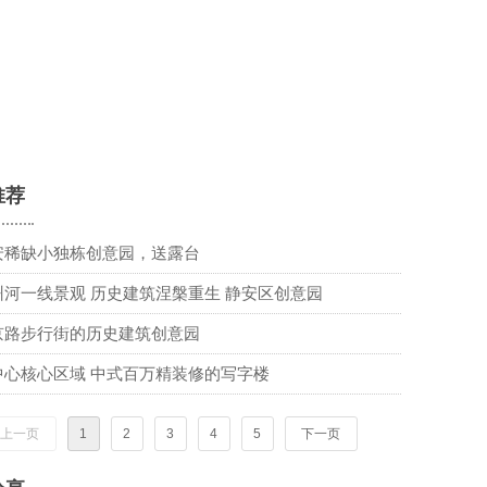
推荐
安稀缺小独栋创意园，送露台
州河一线景观 历史建筑涅槃重生 静安区创意园
京路步行街的历史建筑创意园
中心核心区域 中式百万精装修的写字楼
上一页
1
2
3
4
5
下一页