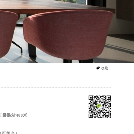
뀄
收藏
虹桥路站400米
方（可组合）