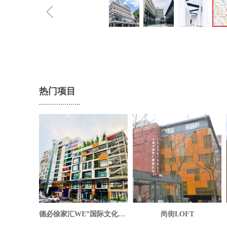
ꁆ
热门项目
德必徐家汇WE”国际文化创意中心
尚街LOFT