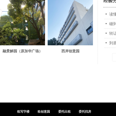
经验
넷
读
넷
碰
넷
转
넷
到
融景解园（原加华广场）
西岸创意园
租写字楼
租创意园
委托出租
委托找房