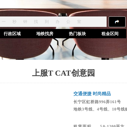
녒
行政区域
行政区域
地铁找房
地铁找房
热门板块
热门板块
租金区间
租金区间
上服T CAT创意园
交通便捷 时尚精品
长宁区虹桥路996弄161号
地铁3号线、4号线、10号线
租赁面积
5
0-1200平