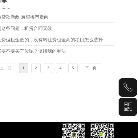
分享
懂贷款新政 展望楼市走向
到这些问题，租赁合同无效
让费但租金低的，没有转让费租金高的项目怎么选择
底要不要买车位呢？谈谈我的看法
上一页
1
2
3
4
5
下一页
ꂅ
ꀥ
6218 6996
客服微信