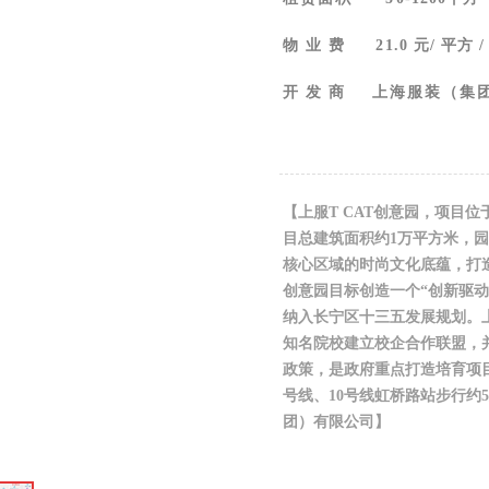
物 业 费
21
.0 元/ 平方 /
开 发 商
上海服装（集
【上服T CAT创意园，项目位于
目总建筑面积约1万平方米，
核心区域的时尚文化底蕴，打造
创意园目标创造一个“创新驱
纳入长宁区十三五发展规划。上
知名院校建立校企合作联盟，
政策，是政府重点打造培育项目
号线、10号线虹桥路站步行约
团）有限公司】