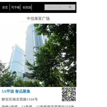
首页
写字楼
创意园
ꄙ
中信泰富广场
5A甲级 奢品聚集
静安区南京西路1168号
地铁2号线、12号线、13号线南京西路站350米