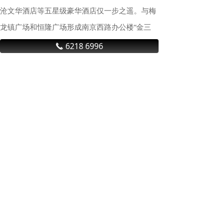
沧文华酒店等五星级豪华酒店仅一步之遥。与梅
龙镇广场和恒隆广场形成南京西路办公楼“金三
角”。物业公司：中信泰富(上海)物业管理有限公
6218 6996
끅
司】
行 业 资 讯
上海商业地产积极回暖，租金降幅收窄，大宗交易亮眼
今年一季度，随着政策持续发
力、经济活跃度稳步回升，上海
商业地产市场迎来积极回暖，为
全年奠定良好开局。多家商业地
产机构相继发布2026年第一季度
“沪七条”新政首周末效果显著
上海房地产市场的报告显示，上
2月25日上海“沪七条”新政重磅落
海投资市场交易情绪回暖，写字
地，从限购松绑、公积金贷款额
楼、零售物业及仓储物流等板块
度提升到房产税优化，多维度政
市场活跃度提升。第一季度，上
策红利精准释放。新政施行后的
海写字楼市场投资方面，核心区
首个周末，申城各大房产中介、