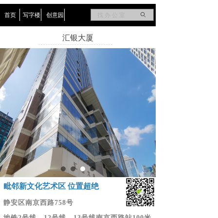
首页
写字楼
创意园
ꄙ
汇银大厦
毗邻新文化艺术区 位置超绝
静安区南京西路758号
地铁2号线、12号线、13号线南京西路站100米