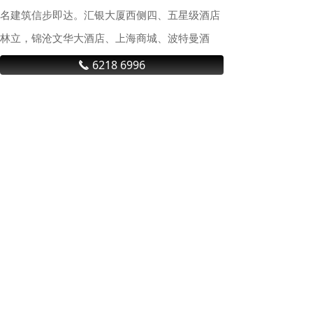
名建筑信步即达。汇银大厦西侧四、五星级酒店
林立，锦沧文华大酒店、上海商城、波特曼酒
店、希尔顿酒店、新锦江大酒店、花园饭店等分
6218 6996
끅
布其间。物业公司：上海晟新实业有限公司】
行 业 资 讯
上海商业地产积极回暖，租金降幅收窄，大宗交易亮眼
今年一季度，随着政策持续发
力、经济活跃度稳步回升，上海
商业地产市场迎来积极回暖，为
全年奠定良好开局。多家商业地
产机构相继发布2026年第一季度
“沪七条”新政首周末效果显著
上海房地产市场的报告显示，上
2月25日上海“沪七条”新政重磅落
海投资市场交易情绪回暖，写字
地，从限购松绑、公积金贷款额
楼、零售物业及仓储物流等板块
度提升到房产税优化，多维度政
市场活跃度提升。第一季度，上
策红利精准释放。新政施行后的
海写字楼市场投资方面，核心区
首个周末，申城各大房产中介、