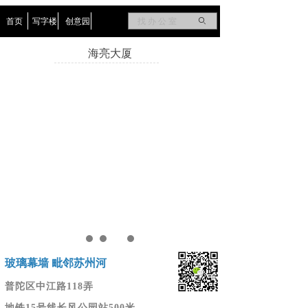
首页
写字楼
创意园
ꄙ
海亮大厦
玻璃幕墙 毗邻苏州河
普陀区中江路118弄
地铁15号线长风公园站500米