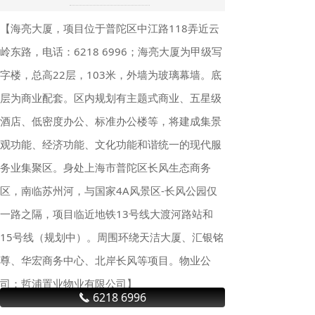
【海亮大厦，项目位于普陀区中江路118弄近云
岭东路，电话：6218 6996；海亮大厦为甲级写
字楼，总高22层，103米，外墙为玻璃幕墙。底
层为商业配套。区内规划有主题式商业、五星级
酒店、低密度办公、标准办公楼等，将建成集景
观功能、经济功能、文化功能和谐统一的现代服
务业集聚区。身处上海市普陀区长风生态商务
区，南临苏州河，与国家4A风景区-长风公园仅
一路之隔，项目临近地铁13号线大渡河路站和
15号线（规划中）。周围环绕天洁大厦、汇银铭
尊、华宏商务中心、北岸长风等项目。物业公
司：哲浦置业物业有限公司】
6218 6996
끅