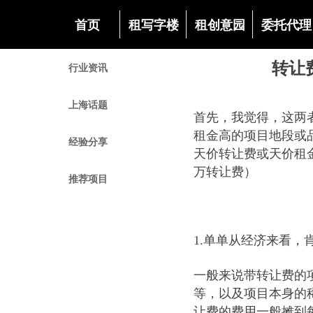
首页
租写字楼
租创意园
委托代理
转让
行业资讯
上海话题
首先，我觉得，这两
租金高的项目地段或
经验分享
天价转让费或天价租金
万转让费）
推荐项目
1.单单从经济来看，
一般来说带转让费的
等，以及项目本身的
让费的费用一般摊到