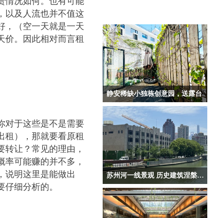
赁情况如何。也有可能
，以及人流也并不值这
好，（空一天就是一天
天价。因此相对而言租
静安稀缺小独栋创意园，送露台
静安区，面积90平方，两层，送一个露
台，花园式创意园，品牌物业
你对于这些是不是需要
出租），那就要看原租
要转让？常见的理由，
概率可能赚的并不多，
，说明这里是能做出
苏州河一线景观 历史建筑涅槃重生 静安区创意园
要仔细分析的。
朝南距离苏州河仅10米距离，步行至地
铁1号线新闸路站6分钟；地铁8号线、
12号线曲阜路站8分钟